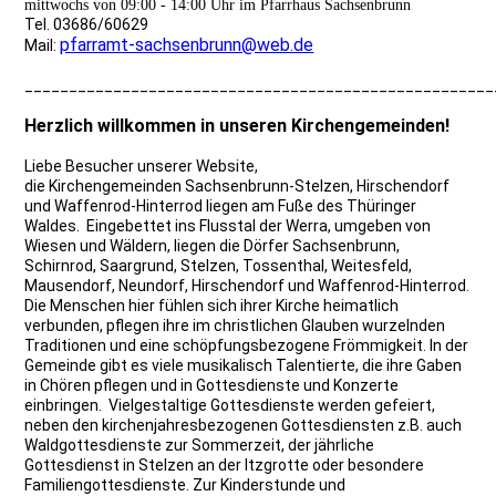
mittwochs von 09:00 - 14:00 Uhr im Pfarrhaus Sachsenbrunn
Tel. 03686/60629
pfarramt-sachsenbrunn@web.de
Mail:
_____________________________________________________
Herzlich willkommen in unseren Kirchengemeinden!
Liebe Besucher unserer Website,
die Kirchengemeinden Sachsenbrunn-Stelzen, Hirschendorf
und Waffenrod-Hinterrod liegen am Fuße des Thüringer
Waldes. Eingebettet ins Flusstal der Werra, umgeben von
Wiesen und Wäldern, liegen die Dörfer Sachsenbrunn,
Schirnrod, Saargrund, Stelzen, Tossenthal, Weitesfeld,
Mausendorf, Neundorf, Hirschendorf und Waffenrod-Hinterrod.
Die Menschen hier fühlen sich ihrer Kirche heimatlich
verbunden, pflegen ihre im christlichen Glauben wurzelnden
Traditionen und eine schöpfungsbezogene Frömmigkeit. In der
Gemeinde gibt es viele musikalisch Talentierte, die ihre Gaben
in Chören pflegen und in Gottesdienste und Konzerte
einbringen. Vielgestaltige Gottesdienste werden gefeiert,
neben den kirchenjahresbezogenen Gottesdiensten z.B. auch
Waldgottesdienste zur Sommerzeit, der jährliche
Gottesdienst in Stelzen an der Itzgrotte oder besondere
Familiengottesdienste. Zur Kinderstunde und